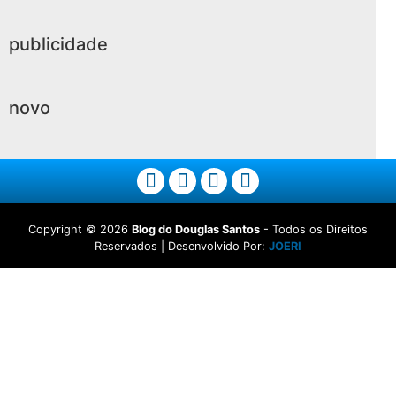
publicidade
novo
Copyright ©
2026
Blog do Douglas Santos
- Todos os Direitos
Reservados | Desenvolvido Por:
JOERI