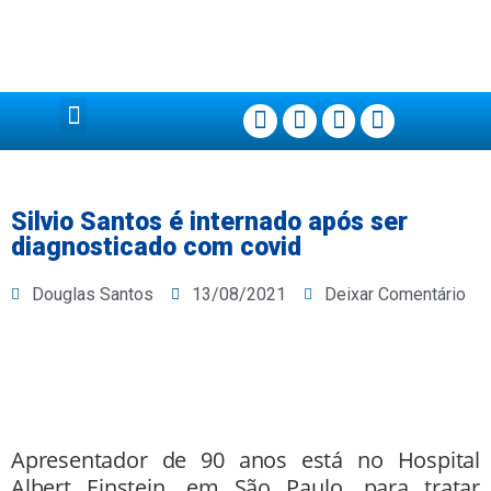
Página Principal
Silvio Santos é internado após ser
diagnosticado com covid
Douglas Santos
13/08/2021
Deixar Comentário
Apresentador de 90 anos está no Hospital
Albert Einstein, em São Paulo, para tratar