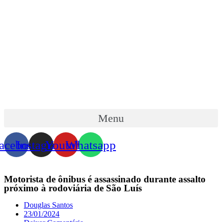
Menu
acebook
Instagram
Youtube
Whatsapp
Motorista de ônibus é assassinado durante assalto
próximo à rodoviária de São Luís
Douglas Santos
23/01/2024