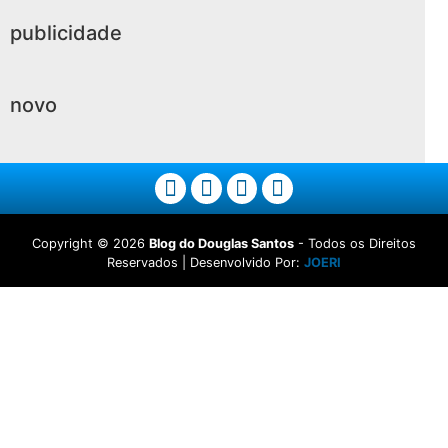
publicidade
novo
Copyright ©
2026
Blog do Douglas Santos
- Todos os Direitos
Reservados | Desenvolvido Por:
JOERI