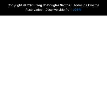
Copyright ©
2026
Blog do Douglas Santos
- Todos os Direitos
Reservados | Desenvolvido Por:
JOERI