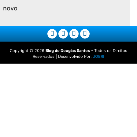
novo
Copyright ©
2026
Blog do Douglas Santos
- Todos os Direitos
Reservados | Desenvolvido Por:
JOERI