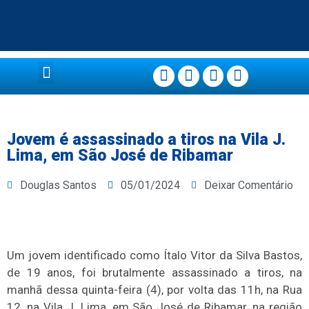
Página Principal
Jovem é assassinado a tiros na Vila J.
Lima, em São José de Ribamar
Douglas Santos
05/01/2024
Deixar Comentário
Um jovem identificado como Ítalo Vitor da Silva Bastos,
de 19 anos, foi brutalmente assassinado a tiros, na
manhã dessa quinta-feira (4), por volta das 11h, na Rua
12, na Vila J. Lima, em São José de Ribamar, na região