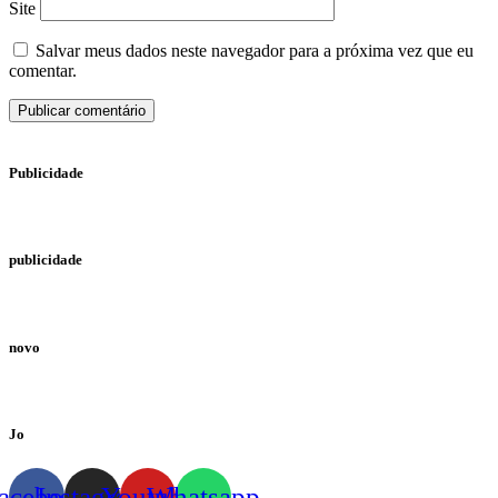
Site
Salvar meus dados neste navegador para a próxima vez que eu
comentar.
Publicidade
publicidade
novo
Jo
acebook
Instagram
Youtube
Whatsapp