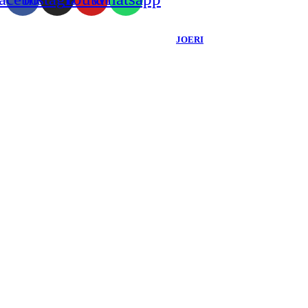
Copyright ©
2026
Blog do Douglas Santos
- Todos os Direitos Reservados |
Desenvolvido Por:
JOERI