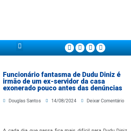
Página Principal
Funcionário fantasma de Dudu Diniz é
irmão de um ex-servidor da casa
exonerado pouco antes das denúncias
Douglas Santos
14/08/2024
Deixar Comentário
A cada dia que passa fica mais difícil para Dudu Diniz,