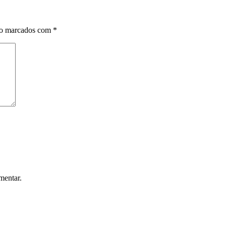
ão marcados com
*
mentar.