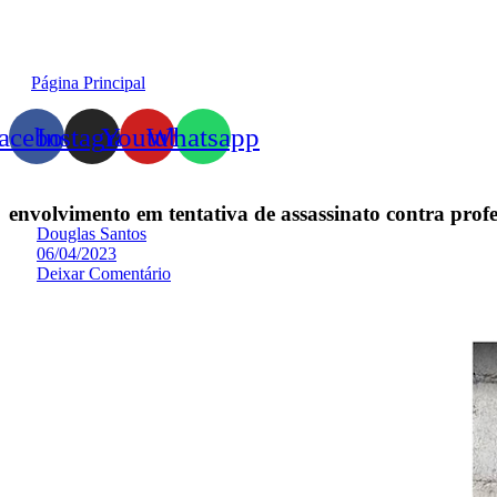
Página Principal
acebook
Instagram
Youtube
Whatsapp
envolvimento em tentativa de assassinato contra prof
Douglas Santos
06/04/2023
Deixar Comentário