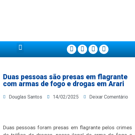
Página Principal
Duas pessoas são presas em flagrante
com armas de fogo e drogas em Arari
Douglas Santos
14/02/2025
Deixar Comentário
Duas pessoas foram presas em flagrante pelos crimes
de tráfico de drogas, posse ilegal de arma de fogo e