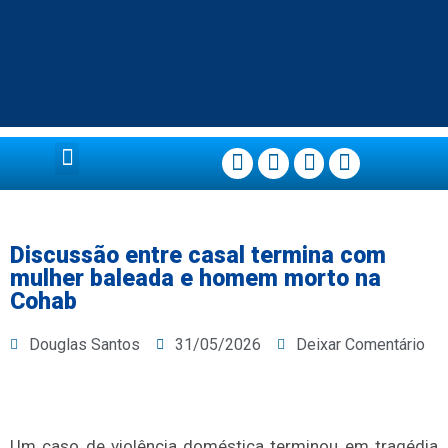
Página Principal
Discussão entre casal termina com
mulher baleada e homem morto na
Cohab
Douglas Santos
31/05/2026
Deixar Comentário
Um caso de violência doméstica terminou em tragédia