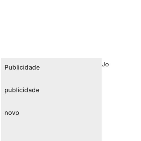
Jo
Publicidade
publicidade
novo