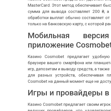
MasterCard. Этот метод обеспечивает бы
сумма для вывода составляет 200 ₴, а
обработки выплат обычно составляет от 
только на банковскую карту, с которой р
Мобильная верси
приложение Cosmobe
Казино Cosmobet предлагает удобную
браузере вашего смартфона или планшет
игр, депозитам и выводу средств, а такж
для разных устройств, обеспечивая 
Cosmobet на данный момент еще не досту
Игры и провайдеры в
Казино Cosmobet предлагает своим игрок
ведущих провайдеров, что удовлетвори