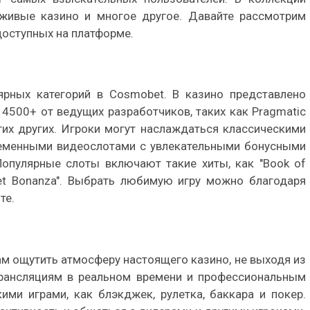
 живые казино и многое другое. Давайте рассмотрим
доступных на платформе.
рных категорий в Cosmobet. В казино представлено
4500+ от ведущих разработчиков, таких как Pragmatic
ногих других. Игроки могут наслаждаться классическими
ременными видеослотами с увлекательными бонусными
опулярные слоты включают такие хиты, как "Book of
Sweet Bonanza". Выбрать любимую игру можно благодаря
те.
м ощутить атмосферу настоящего казино, не выходя из
рансляциям в реальном времени и профессиональным
ими играми, как блэкджек, рулетка, баккара и покер.