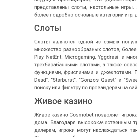
представлены слоты, настольные игры,
более подробно основные категории игр, 
Слоты
Слоты являются одной из самых популя
множество разнообразных слотов, более 
Play, NetEnt, Microgaming, Yggdrasil и м
трехбарабанными слотами, а также сов
функциями, фриспинами и джекпотами. П
Dead", "Starburst", "Gonzo's Quest" и "
поиску или фильтру по провайдерам на сай
Живое казино
Живое казино Cosmobet позволяет игрока
дома. Благодаря высококачественным т
дилерам, игроки могут наслаждаться так