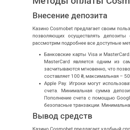
Методы оплаты Cosm
Внесение депозита
Казино Cosmobet предлагает своим польз
позволяющих осуществлять депозиты 
рассмотрим подробнее все доступные ме
Банковские карты Visa и MasterCard
MasterCard является одним из са
засчитываются мгновенно, что позво
составляет 100 ₴, максимальная – 50
Apple Pay. Игроки могут использов
счета. Минимальная сумма депози
Пополнение счета с помощью Googl
безопасные транзакции. Минимальная
Вывод средств
Казино Cosmobet предлагает удобный спо