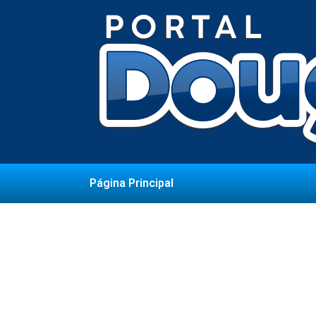
Página Principal