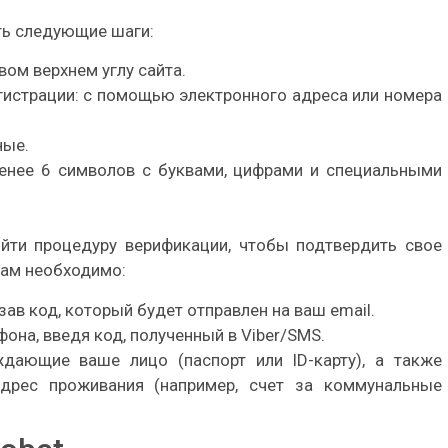
ть следующие шаги:
вом верхнем углу сайта.
гистрации: с помощью электронного адреса или номера
ные.
енее 6 символов с буквами, цифрами и специальными
йти процедуру верификации, чтобы подтвердить свое
вам необходимо:
ав код, который будет отправлен на ваш email.
она, введя код, полученный в Viber/SMS.
дающие ваше лицо (паспорт или ID-карту), а также
дрес проживания (например, счет за коммунальные