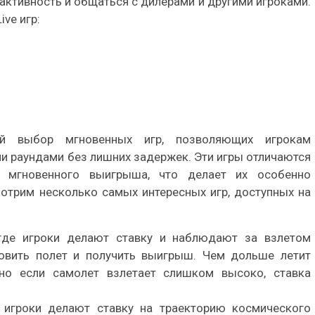
активность и общаться с дилерами и другими игроками.
ve игр:
ий выбор мгновенных игр, позволяющих игрокам
 раундами без лишних задержек. Эти игры отличаются
 мгновенного выигрыша, что делает их особенно
отрим несколько самых интересных игр, доступных на
, где игроки делают ставку и наблюдают за взлетом
овить полет и получить выигрыш. Чем дольше летит
но если самолет взлетает слишком высоко, ставка
 игроки делают ставку на траекторию космического