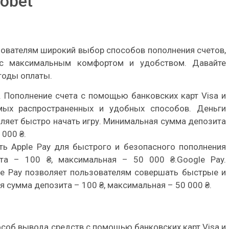
obet
ователям широкий выбор способов пополнения счетов,
с максимальным комфортом и удобством. Давайте
тоды оплаты.
. Пополнение счета с помощью банковских карт Visa и
мых распространенных и удобных способов. Деньги
ляет быстро начать игру. Минимальная сумма депозита
 000 ₴.
ать Apple Pay для быстрого и безопасного пополнения
та – 100 ₴, максимальная – 50 000 ₴.Google Pay.
e Pay позволяет пользователям совершать быстрые и
 сумма депозита – 100 ₴, максимальная – 50 000 ₴.
соб вывода средств с помощью банковских карт Visa и