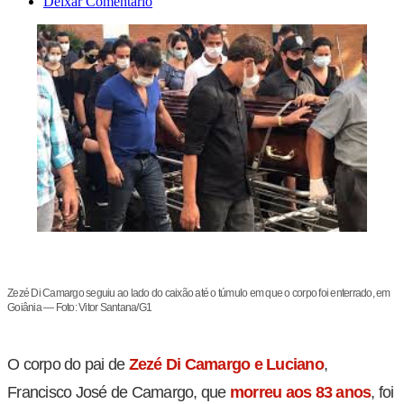
Deixar Comentário
Zezé Di Camargo seguiu ao lado do caixão até o túmulo em que o corpo foi enterrado, em
Goiânia — Foto: Vitor Santana/G1
O corpo do pai de
Zezé Di Camargo e Luciano
,
Francisco
José de Camargo, que
morreu aos 83 anos
, foi