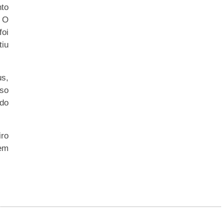
nto
 O
foi
tiu
us,
eso
ido
ro
 em