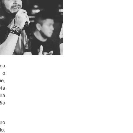
 na
 o
ue
,
ta
ura
Rio
ro
do,