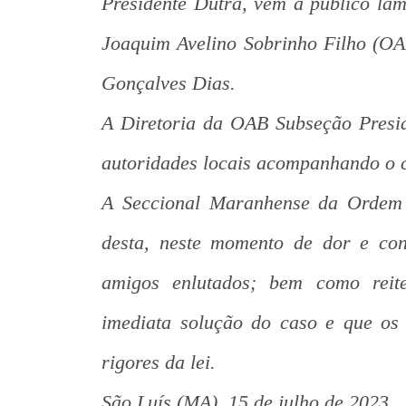
Presidente Dutra, vêm a público la
Joaquim Avelino Sobrinho Filho (OAB
Gonçalves Dias.
A Diretoria da OAB Subseção Presi
autoridades locais acompanhando o 
A Seccional Maranhense da Ordem 
desta, neste momento de dor e cons
amigos enlutados; bem como reit
imediata solução do caso e que os
rigores da lei.
São Luís (MA), 15 de julho de 2023.