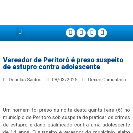
Página Principal
Vereador de Peritoró é preso suspeito
de estupro contra adolescente
Douglas Santos
08/03/2025
Deixar Comentário
Um homem foi preso na noite desta quinta-feira (6) no
município de Peritoró sob suspeita de praticar os crimes
de estupro e dano qualificado contra uma adolescente
de 14 anos. O suspeito é vereador do município, eleito