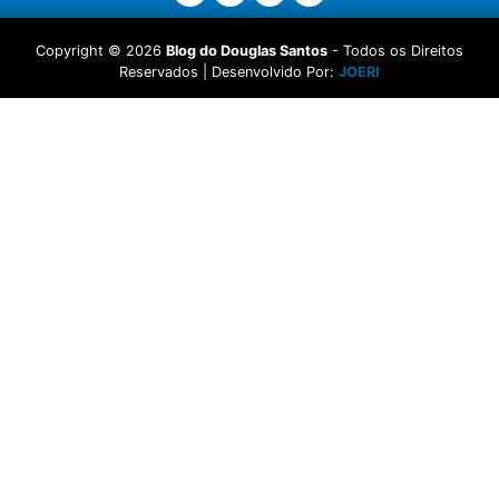
Copyright ©
2026
Blog do Douglas Santos
- Todos os Direitos
Reservados | Desenvolvido Por:
JOERI