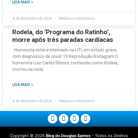
LEIA MAIS »
4 de dezembro de 2020
Nenhum comentário
Rodela, do ‘Programa do Ratinho’,
morre após três paradas cardíacas
Humorista estava internado na UTI, em estado grave,
com diagnóstico de covid-19 Reprodução/Instagram O
humorista Luiz Carlos Ribeiro, conhecido como Rodela,
morreu na noite
LEIA MAIS »
4 de dezembro de 2020
Nenhum comentário
Copyright ©
2026
Blog do Douglas Santos
- Todos os Direitos